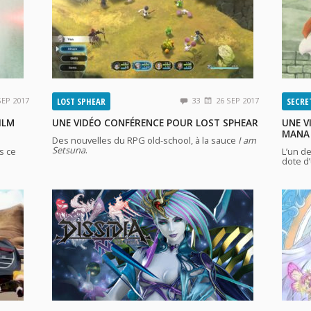
SEP 2017
LOST SPHEAR
33
26 SEP 2017
SECRE
ILM
UNE VIDÉO CONFÉRENCE POUR LOST SPHEAR
UNE V
MANA
Des nouvelles du RPG old-school, à la sauce
I am
Setsuna
.
s ce
L’un d
dote d