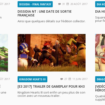
ÛT 2017
DISSIDIA - FINAL FANTASY
31
20 AOÛT 2017
DIA H
DISSIDIA NT : UNE DATE DE SORTIE
DIA H
FRANÇAISE
on
Square
pour f
Ainsi que quelques détails sur l’édition collector.
ÛT 2017
KINGDOM HEARTS III
27
11 JUIN 2017
DRAGO
É
[E3 2017] TRAILER DE GAMEPLAY POUR KH3
[VIDÉ
HÉROS
à une
Kingdom Hearts III sort enfin un peu plus de son
cocon avec un nouveau trailer.
Quatri
supplé