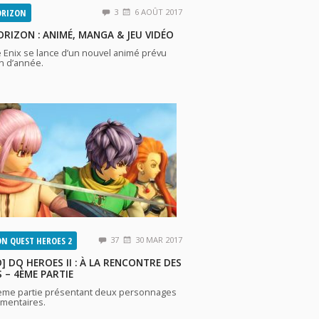
ORIZON
3
6 AOÛT 2017
ORIZON : ANIMÉ, MANGA & JEU VIDÉO
 Enix se lance d’un nouvel animé prévu
in d’année.
N QUEST HEROES 2
37
30 MAR 2017
O] DQ HEROES II : À LA RENCONTRE DES
 – 4ÈME PARTIE
ème partie présentant deux personnages
mentaires.