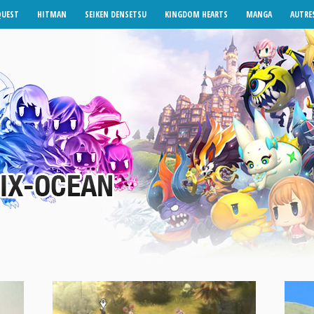
QUEST
HITMAN
SEIKEN DENSETSU
KINGDOM HEARTS
MANGA
AUTRES