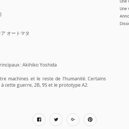
Une 
Une 
)
Anno
Dissi
as ニーア オートマタ
incipaux : Akihiko Yoshida
e machines et le reste de l’humanité. Certains
à cette guerre, 2B, 9S et le prototype A2.