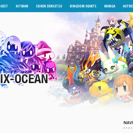
QUEST
HITMAN
SEIKEN DENSETSU
KINGDOM HEARTS
MANGA
AUTRES
NAV