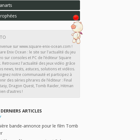
anarts
rophées
ITO
nvenue sur www.square-enix-ocean.com !
are Enix Ocean : le site sur l'actualité du jeu
éo sur consoles et PC de l’éditeur Square
x. Retrouvez l'actualité des jeux vidéo grâce
os news, tests, astuces, solutions et vidéos.
oignez notre communauté et participez à
enir des séries phrares de l’éditeur : Final
tasy, Dragon Quest, Tomb Raider, Hitman
ien d’autres !
DERNIERS ARTICLES
ière bande-annonce pour le film Tomb
er