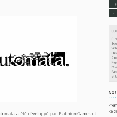
F
T
ED
Bie
Squ
vid
Eni
à n
Rej
l’av
Fan
et b
NOS 
Prem
Raid
utomata a été développé par PlatiniumGames et