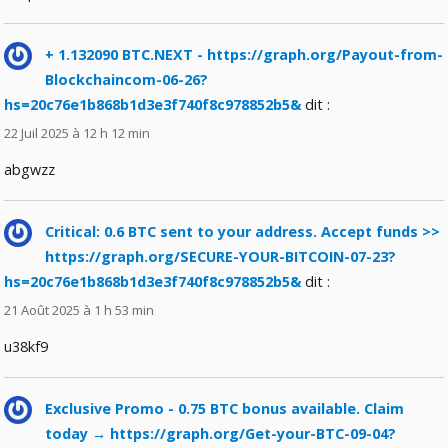
+ 1.132090 BTC.NEXT - https://graph.org/Payout-from-
Blockchaincom-06-26?
hs=20c76e1b868b1d3e3f740f8c978852b5&
dit :
22 Juil 2025 à 12 h 12 min
abgwzz
Critical: 0.6 BTC sent to your address. Accept funds >>
https://graph.org/SECURE-YOUR-BITCOIN-07-23?
hs=20c76e1b868b1d3e3f740f8c978852b5&
dit :
21 Août 2025 à 1 h 53 min
u38kf9
Exclusive Promo - 0.75 BTC bonus available. Claim
today → https://graph.org/Get-your-BTC-09-04?