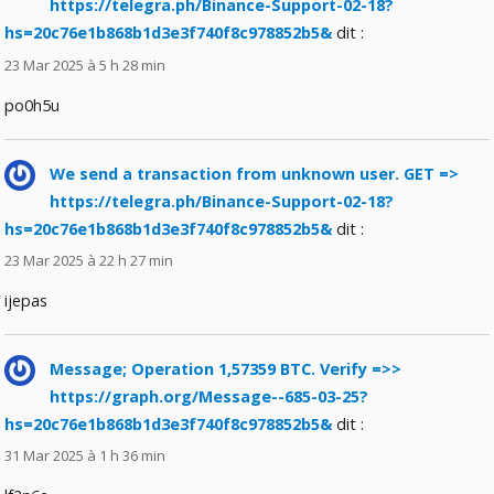
https://telegra.ph/Binance-Support-02-18?
hs=20c76e1b868b1d3e3f740f8c978852b5&
dit :
23 Mar 2025 à 5 h 28 min
po0h5u
We send a transaction from unknown user. GET =>
https://telegra.ph/Binance-Support-02-18?
hs=20c76e1b868b1d3e3f740f8c978852b5&
dit :
23 Mar 2025 à 22 h 27 min
ijepas
Message; Operation 1,57359 BTC. Verify =>>
https://graph.org/Message--685-03-25?
hs=20c76e1b868b1d3e3f740f8c978852b5&
dit :
31 Mar 2025 à 1 h 36 min