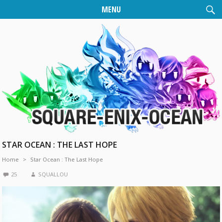
MENU
STAR OCEAN : THE LAST HOPE
Home
Star Ocean : The Last Hope
25
SQUALLOU