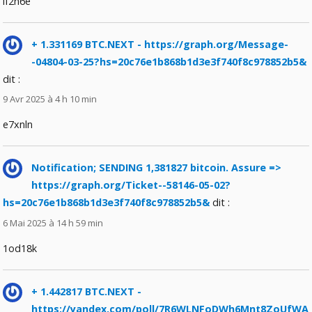
lf2n6e
+ 1.331169 BTC.NEXT - https://graph.org/Message-
-04804-03-25?hs=20c76e1b868b1d3e3f740f8c978852b5&
dit :
9 Avr 2025 à 4 h 10 min
e7xnln
Notification; SENDING 1,381827 bitcoin. Assure =>
https://graph.org/Ticket--58146-05-02?
hs=20c76e1b868b1d3e3f740f8c978852b5&
dit :
6 Mai 2025 à 14 h 59 min
1od18k
+ 1.442817 BTC.NEXT -
https://yandex.com/poll/7R6WLNFoDWh6Mnt8ZoUfWA