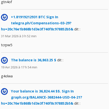
gtn4of
+1.81919212931 BTC Sign In
telegra.ph/Compensations-03-29?
hs=20c76e1b868b1d3e3f740f8c978852b5&
dit :
31 Mar 2026 à 3 h 52 min
tcrpw5
The balance is 36,863.25 $
dit :
19 Avr 2026 à 17 h 54 min
g4olwa
Your balance is 36,824.44 $$. Sign In
graph.org/BALANCE-3682444-USD-04-21?
hs=20c76e1b868b1d3e3f740f8c978852b5&
dit :