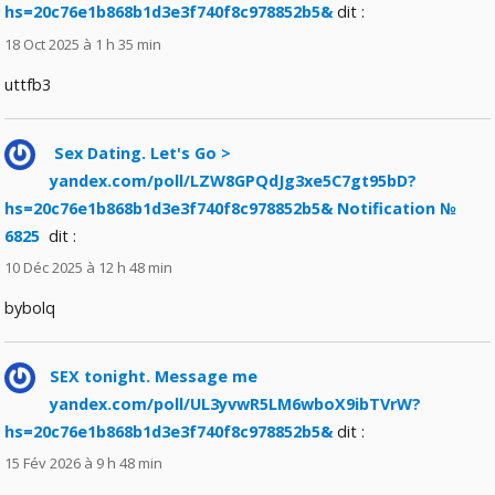
hs=20c76e1b868b1d3e3f740f8c978852b5&
dit :
18 Oct 2025 à 1 h 35 min
uttfb3
️ Sex Dating. Let's Go >
yandex.com/poll/LZW8GPQdJg3xe5C7gt95bD?
hs=20c76e1b868b1d3e3f740f8c978852b5& Notification №
6825 ️
dit :
10 Déc 2025 à 12 h 48 min
bybolq
SEX tonight. Message me
yandex.com/poll/UL3yvwR5LM6wboX9ibTVrW?
hs=20c76e1b868b1d3e3f740f8c978852b5&
dit :
15 Fév 2026 à 9 h 48 min