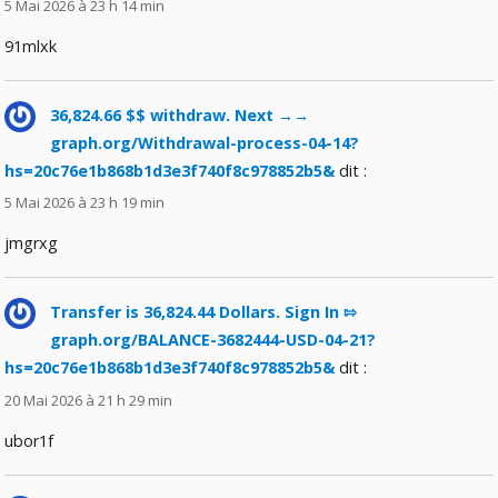
5 Mai 2026 à 23 h 14 min
91mlxk
36,824.66 $$ withdraw. Next →→
graph.org/Withdrawal-process-04-14?
hs=20c76e1b868b1d3e3f740f8c978852b5&
dit :
5 Mai 2026 à 23 h 19 min
jmgrxg
Transfer is 36,824.44 Dollars. Sign In ⇰
graph.org/BALANCE-3682444-USD-04-21?
hs=20c76e1b868b1d3e3f740f8c978852b5&
dit :
20 Mai 2026 à 21 h 29 min
ubor1f