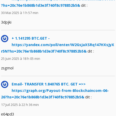
?hs=20c76e1b868b1d3e3f740f8c978852b5&
dit :
30 Mai 2025 à 1 h 57 min
3dpjki
+ 1.141295 BTC.GET -
https://yandex.com/poll/enter/W2GsJaXSRq147HXsJyX
r5N?hs=20c76e1b868b1d3e3f740f8c978852b5&
dit :
25 Juin 2025 à 18 h 05 min
zsgmol
Email- TRANSFER 1.840765 BTC. GET =>>
https://graph.org/Payout-from-Blockchaincom-06-
26?hs=20c76e1b868b1d3e3f740f8c978852b5&
dit :
17 Juil 2025 à 22 h 36 min
e64pd3