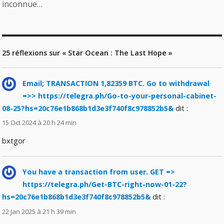
inconnue…
25 réflexions sur « Star Ocean : The Last Hope »
Email; TRANSACTION 1,82359 BTC. Go to withdrawal
=>> https://telegra.ph/Go-to-your-personal-cabinet-
08-25?hs=20c76e1b868b1d3e3f740f8c978852b5&
dit :
15 Oct 2024 à 20 h 24 min
bxtgor
You have a transaction from user. GЕТ =>
https://telegra.ph/Get-BTC-right-now-01-22?
hs=20c76e1b868b1d3e3f740f8c978852b5&
dit :
22 Jan 2025 à 21 h 39 min