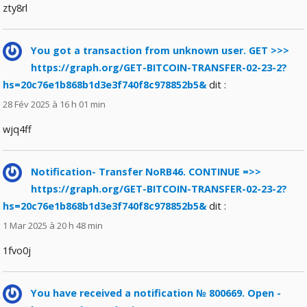
zty8rl
You got a transaction from unknown user. GЕТ >>>
https://graph.org/GET-BITCOIN-TRANSFER-02-23-2?
hs=20c76e1b868b1d3e3f740f8c978852b5&
dit :
28 Fév 2025 à 16 h 01 min
wjq4ff
Notification- Transfer NoRB46. CONTINUE =>>
https://graph.org/GET-BITCOIN-TRANSFER-02-23-2?
hs=20c76e1b868b1d3e3f740f8c978852b5&
dit :
1 Mar 2025 à 20 h 48 min
1fvo0j
You have received a notification № 800669. Open -