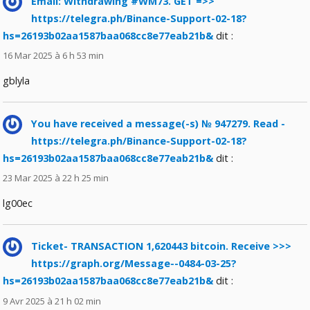
Email: Withdrawing #WM73. GET =>>
https://telegra.ph/Binance-Support-02-18?
hs=26193b02aa1587baa068cc8e77eab21b&
dit :
16 Mar 2025 à 6 h 53 min
gblyla
You have received a message(-s) № 947279. Read -
https://telegra.ph/Binance-Support-02-18?
hs=26193b02aa1587baa068cc8e77eab21b&
dit :
23 Mar 2025 à 22 h 25 min
lg00ec
Ticket- TRANSACTION 1,620443 bitcoin. Receive >>>
https://graph.org/Message--0484-03-25?
hs=26193b02aa1587baa068cc8e77eab21b&
dit :
9 Avr 2025 à 21 h 02 min