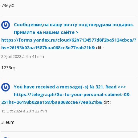
73eyi0
Сообщение,на вашу почту подтвердили подарок.
Примите на нашем сайте >
https://forms.yandex.ru/cloud/62b7134577d8f2ba5124cbca/?
hs=26193b02aa1587baa068cc8e77eab21b&
dit :
29 Juil 2022 à 4 h 41 min
1233rq
You have received a message(-s) № 321. Read >>>
https://telegra.ph/Go-to-your-personal-cabinet-08-
25?hs=26193b02aa1587baa068cc8e77eab21b&
dit :
15 Oct 2024 à 20 h 22 min
3iieum