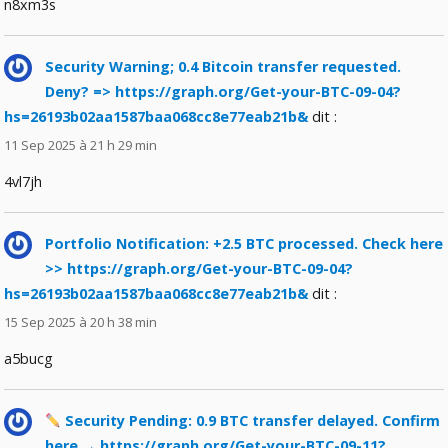
n8xm3s
Security Warning; 0.4 Bitcoin transfer requested.
Deny? => https://graph.org/Get-your-BTC-09-04?
hs=26193b02aa1587baa068cc8e77eab21b&
dit :
11 Sep 2025 à 21 h 29 min
4vl7jh
Portfolio Notification: +2.5 BTC processed. Check here
>> https://graph.org/Get-your-BTC-09-04?
hs=26193b02aa1587baa068cc8e77eab21b&
dit :
15 Sep 2025 à 20 h 38 min
a5bucg
Security Pending: 0.9 BTC transfer delayed. Confirm
here → https://graph.org/Get-your-BTC-09-11?