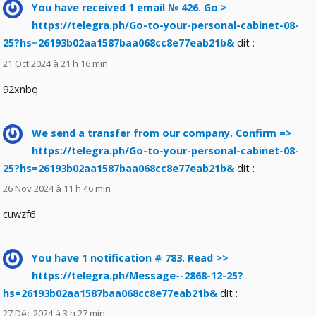
You have received 1 email № 426. Go >
https://telegra.ph/Go-to-your-personal-cabinet-08-
25?hs=26193b02aa1587baa068cc8e77eab21b&
dit :
21 Oct 2024 à 21 h 16 min
92xnbq
We send a transfer from our company. Confirm =>
https://telegra.ph/Go-to-your-personal-cabinet-08-
25?hs=26193b02aa1587baa068cc8e77eab21b&
dit :
26 Nov 2024 à 11 h 46 min
cuwzf6
You have 1 notification # 783. Read >>
https://telegra.ph/Message--2868-12-25?
hs=26193b02aa1587baa068cc8e77eab21b&
dit :
27 Déc 2024 à 3 h 27 min