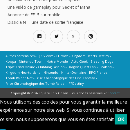
Une vidéo de gameplay pour Secret of Mana
Annonce de FF15 sur mobile
Dissidia NT : une date de sortie française
Autres partenaires
DJKix.com
FFPowa
Kingdom Hearts Destiny
Koopa
Nintendo Town
Notre Monde – Actu Geek
Sleeping Dogs
Triple Triad Online
Clubbing Fashion
Dragon Quest Fan
Finaland
Kingdom Hearts Island
Nintendo
NintenDomaine
RPG France
Tomb Raider Net
Frise Chronologique des Final Fantasy
Frise Chronologique des Tomb Raider
FFDestiny
Copyright © 2026 Square Enix Ocean. Tous droits réservés. //
Contact
Nous utilisons des cookies pour vous garantir la meilleure
expérience sur notre site web. Si vous continuez à utiliser
ce site, nous supposerons que vous en êtes satisfait.
OK