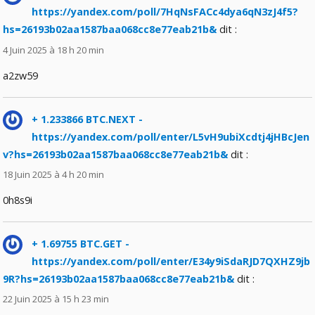
https://yandex.com/poll/7HqNsFACc4dya6qN3zJ4f5?
hs=26193b02aa1587baa068cc8e77eab21b&
dit :
4 Juin 2025 à 18 h 20 min
a2zw59
+ 1.233866 BTC.NEXT -
https://yandex.com/poll/enter/L5vH9ubiXcdtj4jHBcJen
v?hs=26193b02aa1587baa068cc8e77eab21b&
dit :
18 Juin 2025 à 4 h 20 min
0h8s9i
+ 1.69755 BTC.GET -
https://yandex.com/poll/enter/E34y9iSdaRJD7QXHZ9jb
9R?hs=26193b02aa1587baa068cc8e77eab21b&
dit :
22 Juin 2025 à 15 h 23 min