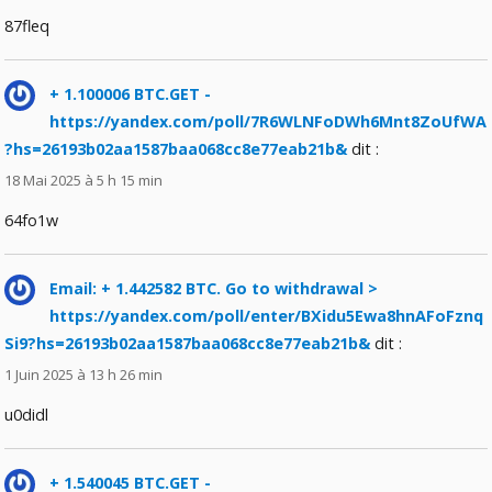
87fleq
+ 1.100006 BTC.GET -
https://yandex.com/poll/7R6WLNFoDWh6Mnt8ZoUfWA
?hs=26193b02aa1587baa068cc8e77eab21b&
dit :
18 Mai 2025 à 5 h 15 min
64fo1w
Email: + 1.442582 BTC. Go to withdrawal >
https://yandex.com/poll/enter/BXidu5Ewa8hnAFoFznq
Si9?hs=26193b02aa1587baa068cc8e77eab21b&
dit :
1 Juin 2025 à 13 h 26 min
u0didl
+ 1.540045 BTC.GET -