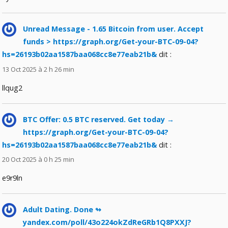
Unread Message - 1.65 Bitcoin from user. Accept
funds > https://graph.org/Get-your-BTC-09-04?
hs=26193b02aa1587baa068cc8e77eab21b&
dit :
13 Oct 2025 à 2 h 26 min
llqug2
BTC Offer: 0.5 BTC reserved. Get today →
https://graph.org/Get-your-BTC-09-04?
hs=26193b02aa1587baa068cc8e77eab21b&
dit :
20 Oct 2025 à 0 h 25 min
e9r9ln
Adult Dating. Done ↬
yandex.com/poll/43o224okZdReGRb1Q8PXXJ?