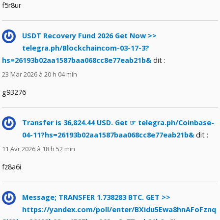
f5r8ur
USDT Recovery Fund 2026 Get Now >>
telegra.ph/Blockchaincom-03-17-3?
hs=26193b02aa1587baa068cc8e77eab21b&
dit :
23 Mar 2026 à 20 h 04 min
g93276
Transfer is 36,824.44 USD. Get ☞ telegra.ph/Coinbase-
04-11?hs=26193b02aa1587baa068cc8e77eab21b&
dit :
11 Avr 2026 à 18 h 52 min
fz8a6i
Message; TRANSFER 1.738283 BTC. GET >>
https://yandex.com/poll/enter/BXidu5Ewa8hnAFoFznq