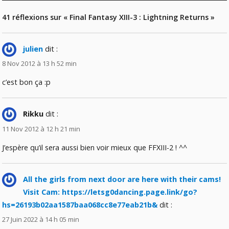
41 réflexions sur « Final Fantasy XIII-3 : Lightning Returns »
julien
dit :
8 Nov 2012 à 13 h 52 min
c’est bon ça :p
Rikku
dit :
11 Nov 2012 à 12 h 21 min
J’espère qu’il sera aussi bien voir mieux que FFXIII-2 ! ^^
All the girls from next door are here with their cams!
Visit Cam: https://letsg0dancing.page.link/go?
hs=26193b02aa1587baa068cc8e77eab21b&
dit :
27 Juin 2022 à 14 h 05 min