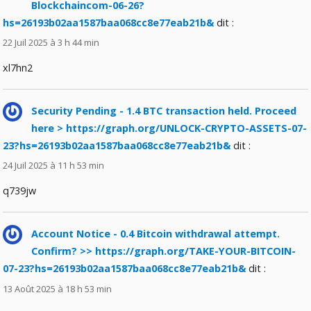
Blockchaincom-06-26?
hs=26193b02aa1587baa068cc8e77eab21b&
dit :
22 Juil 2025 à 3 h 44 min
xl7hn2
Security Pending - 1.4 BTC transaction held. Proceed
here > https://graph.org/UNLOCK-CRYPTO-ASSETS-07-
23?hs=26193b02aa1587baa068cc8e77eab21b&
dit :
24 Juil 2025 à 11 h 53 min
q739jw
Account Notice - 0.4 Bitcoin withdrawal attempt.
Confirm? >> https://graph.org/TAKE-YOUR-BITCOIN-
07-23?hs=26193b02aa1587baa068cc8e77eab21b&
dit :
13 Août 2025 à 18 h 53 min