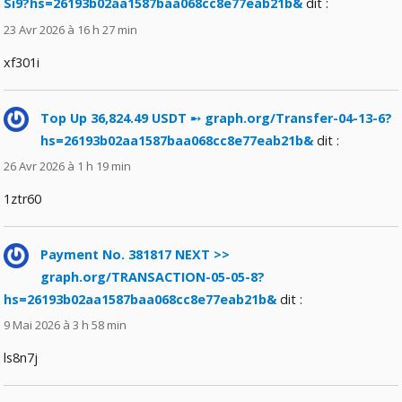
Si9?hs=26193b02aa1587baa068cc8e77eab21b&
dit :
23 Avr 2026 à 16 h 27 min
xf301i
Top Up 36,824.49 USDT ➸ graph.org/Transfer-04-13-6?
hs=26193b02aa1587baa068cc8e77eab21b&
dit :
26 Avr 2026 à 1 h 19 min
1ztr60
Payment No. 381817 NEXT >>
graph.org/TRANSACTION-05-05-8?
hs=26193b02aa1587baa068cc8e77eab21b&
dit :
9 Mai 2026 à 3 h 58 min
ls8n7j