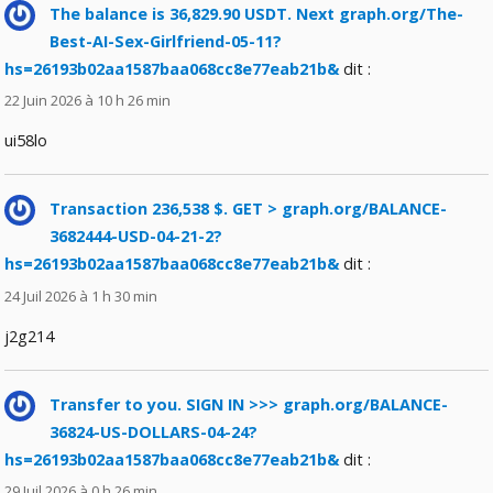
The balance is 36,829.90 USDT. Next graph.org/The-
Best-AI-Sex-Girlfriend-05-11?
hs=26193b02aa1587baa068cc8e77eab21b&
dit :
22 Juin 2026 à 10 h 26 min
ui58lo
Transaction 236,538 $. GET > graph.org/BALANCE-
3682444-USD-04-21-2?
hs=26193b02aa1587baa068cc8e77eab21b&
dit :
24 Juil 2026 à 1 h 30 min
j2g214
Transfer to you. SIGN IN >>> graph.org/BALANCE-
36824-US-DOLLARS-04-24?
hs=26193b02aa1587baa068cc8e77eab21b&
dit :
29 Juil 2026 à 0 h 26 min