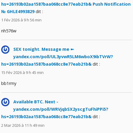
hs=26193b02aa1587baa068cc8e77eab21b& Push Notification
№ GHLE4993829
dit :
1 Fév 2026 à 9 h 56 min
nh576w
SEX tonight. Message me ➼
yandex.com/poll/UL3yvwR5LM6wboX9ibTVrW?
hs=26193b02aa1587baa068cc8e77eab21b&
dit :
15 Fév 2026 à 9 h 45 min
bb1rmy
Available BTC. Next -
yandex.com/poll/WRVjqbSX2yscgTuFhiPPi5?
hs=26193b02aa1587baa068cc8e77eab21b&
dit :
2 Mar 2026 à 11 h 49 min