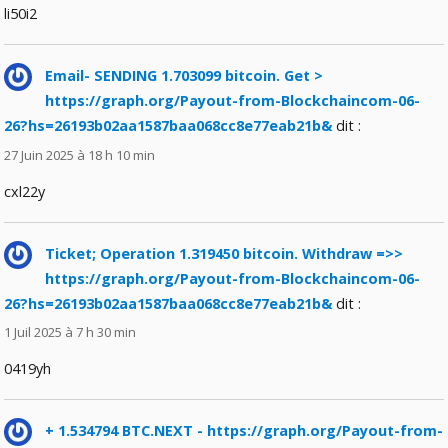
li50i2
Email- SENDING 1.703099 bitcoin. Get >
https://graph.org/Payout-from-Blockchaincom-06-
26?hs=26193b02aa1587baa068cc8e77eab21b&
dit :
27 Juin 2025 à 18 h 10 min
cxl22y
Ticket; Operation 1.319450 bitcoin. Withdraw =>>
https://graph.org/Payout-from-Blockchaincom-06-
26?hs=26193b02aa1587baa068cc8e77eab21b&
dit :
1 Juil 2025 à 7 h 30 min
0419yh
+ 1.534794 BTC.NEXT - https://graph.org/Payout-from-