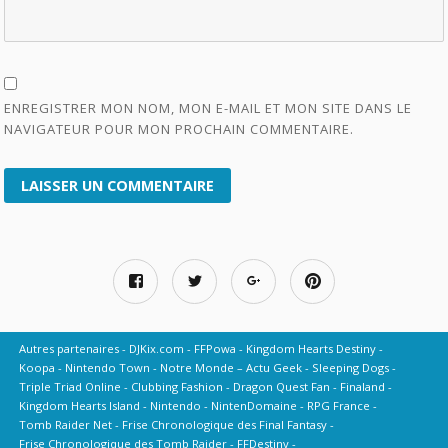
ENREGISTRER MON NOM, MON E-MAIL ET MON SITE DANS LE
NAVIGATEUR POUR MON PROCHAIN COMMENTAIRE.
Autres partenaires
DJKix.com
FFPowa
Kingdom Hearts Destiny
Koopa
Nintendo Town
Notre Monde – Actu Geek
Sleeping Dogs
Triple Triad Online
Clubbing Fashion
Dragon Quest Fan
Finaland
Kingdom Hearts Island
Nintendo
NintenDomaine
RPG France
Tomb Raider Net
Frise Chronologique des Final Fantasy
Frise Chronologique des Tomb Raider
FFDestiny