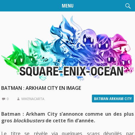
MENU
BATMAN : ARKHAM CITY EN IMAGE
BATMAN ARKHAM CITY
0
MIKENACARTA
Batman : Arkham City s’annonce comme un des plus
gros
blockbusters
de cette fin d’année.
Le titre se révèle via quelques
scans
dévoilés par