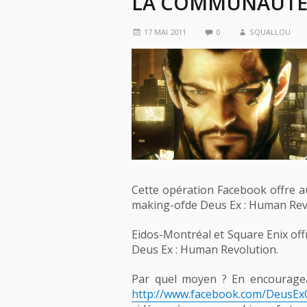
LA COMMUNAUTÉ
17 MAI 2011
0
SQUALLOU
Cette opération Facebook offre au
making-ofde Deus Ex : Human Rev
Eidos-Montréal et Square Enix off
Deus Ex : Human Revolution.
Par quel moyen ? En encouragean
http://www.facebook.com/DeusExOf