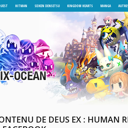
QUEST
HITMAN
SEIKEN DENSETSU
KINGDOM HEARTS
MANGA
AUTRES
NTENU DE DEUS EX : HUMAN R