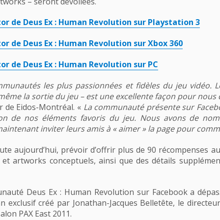
tworks – seront dévoilées.
or de Deus Ex : Human Revolution sur Playstation 3
tor de Deus Ex : Human Revolution sur Xbox 360
or de Deus Ex : Human Revolution sur PC
munautés les plus passionnées et fidèles du jeu vidéo. L
ême la sortie du jeu – est une excellente façon pour nous d
r de Eidos-Montréal. «
La communauté présente sur Faceboo
ion de nos éléments favoris du jeu. Nous avons de nomb
maintenant inviter leurs amis à « aimer » la page pour com
ute aujourd’hui, prévoir d’offrir plus de 90 récompenses a
 et artworks conceptuels, ainsi que des détails supplémen
auté Deus Ex : Human Revolution sur Facebook a dépassé l
exclusif créé par Jonathan-Jacques Belletête, le directeur a
salon PAX East 2011.