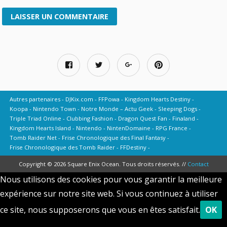
Autres partenaires
DJKix.com
FFPowa
Kingdom Hearts Destiny
Koopa
Nintendo Town
Notre Monde – Actu Geek
Sleeping Dogs
Triple Triad Online
Clubbing Fashion
Dragon Quest Fan
Finaland
Kingdom Hearts Island
Nintendo
NintenDomaine
RPG France
Tomb Raider Net
Frise Chronologique des Final Fantasy
Frise Chronologique des Tomb Raider
FFDestiny
Copyright © 2026 Square Enix Ocean. Tous droits réservés. //
Contact
Nous utilisons des cookies pour vous garantir la meilleure
expérience sur notre site web. Si vous continuez à utiliser
ce site, nous supposerons que vous en êtes satisfait.
OK