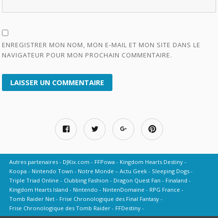
ENREGISTRER MON NOM, MON E-MAIL ET MON SITE DANS LE
NAVIGATEUR POUR MON PROCHAIN COMMENTAIRE.
Autres partenaires
DJKix.com
FFPowa
Kingdom Hearts Destiny
Koopa
Nintendo Town
Notre Monde – Actu Geek
Sleeping Dogs
Triple Triad Online
Clubbing Fashion
Dragon Quest Fan
Finaland
Kingdom Hearts Island
Nintendo
NintenDomaine
RPG France
Tomb Raider Net
Frise Chronologique des Final Fantasy
Frise Chronologique des Tomb Raider
FFDestiny