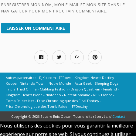
ENREGISTRER MON NOM, MON E-MAIL ET MON SITE DANS LE
NAVIGATEUR POUR MON PROCHAIN COMMENTAIRE.
Autres partenaires
DJKix.com
FFPowa
Kingdom Hearts Destiny
Koopa
Nintendo Town
Notre Monde – Actu Geek
Sleeping Dogs
Triple Triad Online
Clubbing Fashion
Dragon Quest Fan
Finaland
Kingdom Hearts Island
Nintendo
NintenDomaine
RPG France
Tomb Raider Net
Frise Chronologique des Final Fantasy
Frise Chronologique des Tomb Raider
FFDestiny
Copyright © 2026 Square Enix Ocean. Tous droits réservés. //
Contact
Nous utilisons des cookies pour vous garantir la meilleure
expérience sur notre site web. Si vous continuez à utiliser