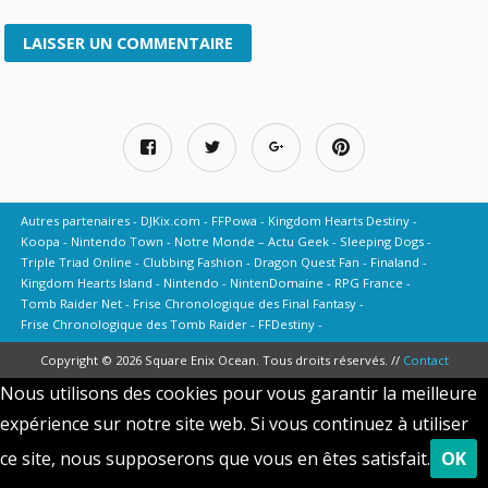
Autres partenaires
DJKix.com
FFPowa
Kingdom Hearts Destiny
Koopa
Nintendo Town
Notre Monde – Actu Geek
Sleeping Dogs
Triple Triad Online
Clubbing Fashion
Dragon Quest Fan
Finaland
Kingdom Hearts Island
Nintendo
NintenDomaine
RPG France
Tomb Raider Net
Frise Chronologique des Final Fantasy
Frise Chronologique des Tomb Raider
FFDestiny
Copyright © 2026 Square Enix Ocean. Tous droits réservés. //
Contact
Nous utilisons des cookies pour vous garantir la meilleure
expérience sur notre site web. Si vous continuez à utiliser
ce site, nous supposerons que vous en êtes satisfait.
OK