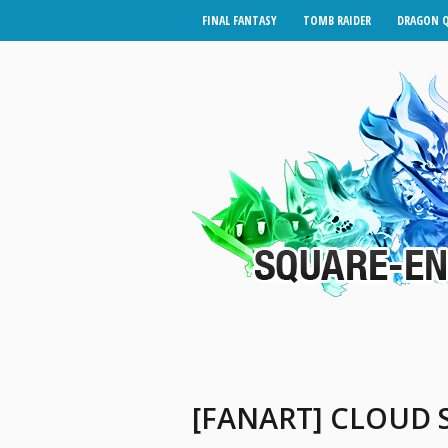
FINAL FANTASY
TOMB RAIDER
DRAGON 
[FANART] CLOUD S