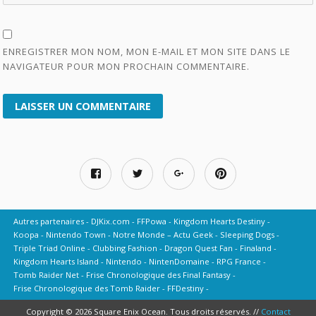
ENREGISTRER MON NOM, MON E-MAIL ET MON SITE DANS LE
NAVIGATEUR POUR MON PROCHAIN COMMENTAIRE.
Autres partenaires
DJKix.com
FFPowa
Kingdom Hearts Destiny
Koopa
Nintendo Town
Notre Monde – Actu Geek
Sleeping Dogs
Triple Triad Online
Clubbing Fashion
Dragon Quest Fan
Finaland
Kingdom Hearts Island
Nintendo
NintenDomaine
RPG France
Tomb Raider Net
Frise Chronologique des Final Fantasy
Frise Chronologique des Tomb Raider
FFDestiny
Copyright © 2026 Square Enix Ocean. Tous droits réservés. //
Contact