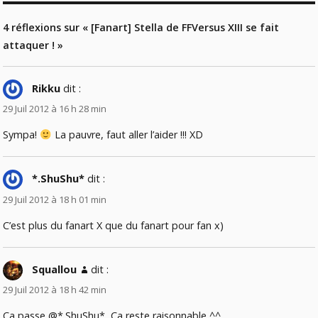
4 réflexions sur « [Fanart] Stella de FFVersus XIII se fait
attaquer ! »
Rikku
dit :
29 Juil 2012 à 16 h 28 min
Sympa!
La pauvre, faut aller l’aider !!! XD
*.ShuShu*
dit :
29 Juil 2012 à 18 h 01 min
C’est plus du fanart X que du fanart pour fan x)
Squallou
dit :
29 Juil 2012 à 18 h 42 min
Ca passe @*.ShuShu*, Ca reste raisonnable ^^