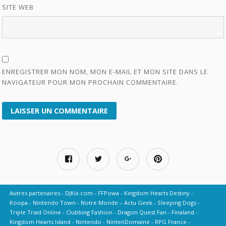
SITE WEB
ENREGISTRER MON NOM, MON E-MAIL ET MON SITE DANS LE
NAVIGATEUR POUR MON PROCHAIN COMMENTAIRE.
Autres partenaires
DJKix.com
FFPowa
Kingdom Hearts Destiny
Koopa
Nintendo Town
Notre Monde – Actu Geek
Sleeping Dogs
Triple Triad Online
Clubbing Fashion
Dragon Quest Fan
Finaland
Kingdom Hearts Island
Nintendo
NintenDomaine
RPG France