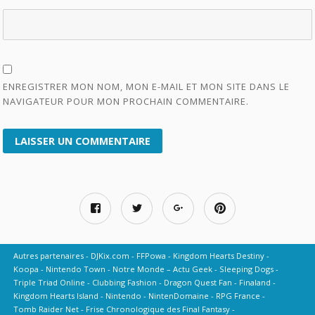
ENREGISTRER MON NOM, MON E-MAIL ET MON SITE DANS LE
NAVIGATEUR POUR MON PROCHAIN COMMENTAIRE.
Autres partenaires
DJKix.com
FFPowa
Kingdom Hearts Destiny
Koopa
Nintendo Town
Notre Monde – Actu Geek
Sleeping Dogs
Triple Triad Online
Clubbing Fashion
Dragon Quest Fan
Finaland
Kingdom Hearts Island
Nintendo
NintenDomaine
RPG France
Tomb Raider Net
Frise Chronologique des Final Fantasy