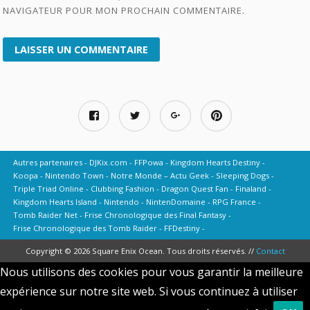
NAVIGATEUR POUR MON PROCHAIN COMMENTAIRE.
Autres partenaires
DJKix.com
FFPowa
Kingdom Hearts Destiny
Koopa
Nintendo Town
Notre Monde – Actu Geek
Sleeping Dogs
Triple Triad Online
Clubbing Fashion
Dragon Quest Fan
Finaland
Kingdom Hearts Island
Nintendo
NintenDomaine
RPG France
Tomb Raider Net
Frise Chronologique des Final Fantasy
Frise Chronologique des Tomb Raider
FFDestiny
Copyright © 2026 Square Enix Ocean. Tous droits réservés. //
Contact
Nous utilisons des cookies pour vous garantir la meilleure
expérience sur notre site web. Si vous continuez à utiliser