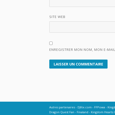
SITE WEB
ENREGISTRER MON NOM, MON E-MAIL
Autres partenaires
DJKix.com
FFPowa
King
Dragon Quest Fan
Finaland
Kingdom Hearts I