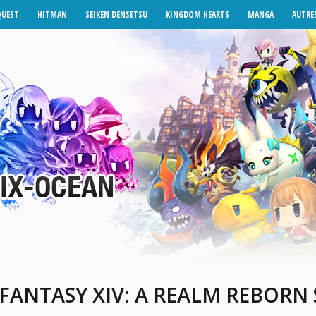
QUEST
HITMAN
SEIKEN DENSETSU
KINGDOM HEARTS
MANGA
AUTRES
 FANTASY XIV: A REALM REBORN