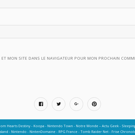
 ET MON SITE DANS LE NAVIGATEUR POUR MON PROCHAIN COMM
dom Hearts Destiny
Koopa
Nintendo Town
Notre Monde – Actu Geek
Sleepin
sland
Nintendo
NintenDomaine
RPG France
Tomb Raider Net
Frise Chronolo