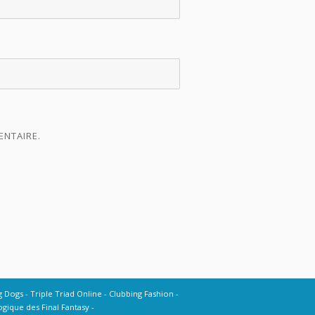
ENTAIRE.
g Dogs
Triple Triad Online
Clubbing Fashion
gique des Final Fantasy