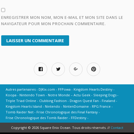
ENREGISTRER MON NOM, MON E-MAIL ET MON SITE DANS LE
NAVIGATEUR POUR MON PROCHAIN COMMENTAIRE.
Autres partenaires
DJKix.com
FFPowa
Kingdom Hearts Destiny
Koopa
Nintendo Town
Notre Monde – Actu Geek
Sleeping Dogs
Triple Triad Online
Clubbing Fashion
Dragon Quest Fan
Finaland
Kingdom Hearts Island
Nintendo
NintenDomaine
RPG France
Tomb Raider Net
Frise Chronologique des Final Fantasy
Frise Chronologique des Tomb Raider
FFDestiny
Copyright © 2026 Square Enix Ocean. Tous droits réservés. //
Contact