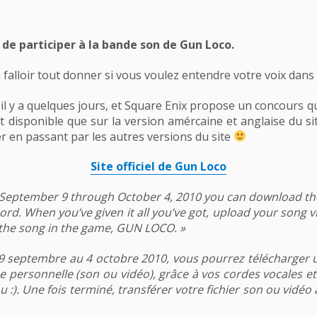
 de participer à la bande son de Gun Loco.
 falloir tout donner si vous voulez entendre votre voix dans c
es il y a quelques jours, et Square Enix propose un concours
disponible que sur la version amércaine et anglaise du site.
r en passant par les autres versions du site
Site officiel de Gun Loco
ing September 9 through October 4, 2010 you can download th
rd. When you’ve given it all you’ve got, upload your song v
 the song in the game, GUN LOCO. »
 9 septembre au 4 octobre 2010, vous pourrez télécharger un 
 personnelle (son ou vidéo), grâce à vos cordes vocales et de
:). Une fois terminé, transférer votre fichier son ou vidéo a