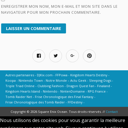
ENREGISTRER MON NOM, MON E-MAIL ET MON SITE DANS LE
NAVIGATEUR POUR MON PROCHAIN COMMENTAIRE.
Autres partenaires
DJKix.com
FFPowa
Kingdom Hearts Destiny
Koopa
Nintendo Town
Notre Monde – Actu Geek
Sleeping Dogs
Triple Triad Online
Clubbing Fashion
Dragon Quest Fan
Finaland
Kingdom Hearts Island
Nintendo
NintenDomaine
RPG France
Tomb Raider Net
Frise Chronologique des Final Fantasy
Frise Chronologique des Tomb Raider
FFDestiny
Copyright © 2026 Square Enix Ocean. Tous droits réservés. //
Contact
Nous utilisons des cookies pour vous garantir la meilleure