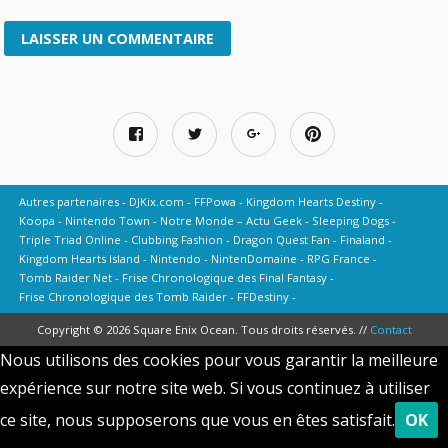
Autres partenaires
DJKix.com
FFPowa
Kingdom Hearts Destiny
Koopa
Nintendo Town
Notre Monde – Actu Geek
Sleeping Dogs
Triple Triad Online
Clubbing Fashion
Dragon Quest Fan
Finaland
Kingdom Hearts Island
Nintendo
NintenDomaine
RPG France
Tomb Raider Net
Frise Chronologique des Final Fantasy
Frise Chronologique des Tomb Raider
FFDestiny
Copyright © 2026 Square Enix Ocean. Tous droits réservés. //
Contact
Nous utilisons des cookies pour vous garantir la meilleure
expérience sur notre site web. Si vous continuez à utiliser
ce site, nous supposerons que vous en êtes satisfait.
OK