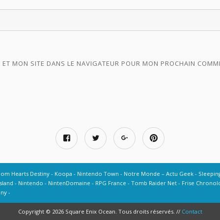
 ET MON SITE DANS LE NAVIGATEUR POUR MON PROCHAIN COMM
dom Hearts Destiny
Koopa
Nintendo Town
Notre Monde – Actu Geek
Sleepin
sland
Nintendo
NintenDomaine
RPG France
Tomb Raider Net
Frise Chronolo
iny
Copyright © 2026 Square Enix Ocean. Tous droits réservés. //
Contact