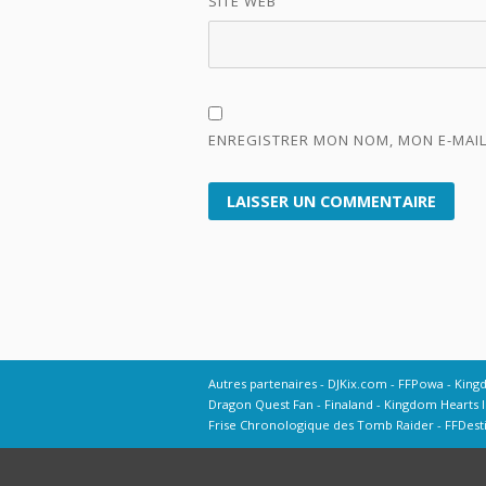
SITE WEB
ENREGISTRER MON NOM, MON E-MAIL
Autres partenaires
DJKix.com
FFPowa
King
Dragon Quest Fan
Finaland
Kingdom Hearts I
Frise Chronologique des Tomb Raider
FFDest