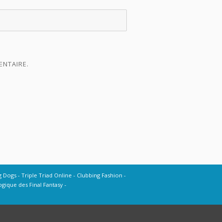
ENTAIRE.
g Dogs
Triple Triad Online
Clubbing Fashion
gique des Final Fantasy