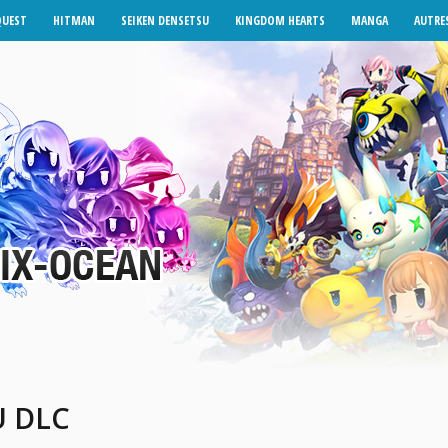
QUEST
HITMAN
SEIKEN DENSETSU
KINGDOM HEARTS
MANGA
AUTRES
U DLC