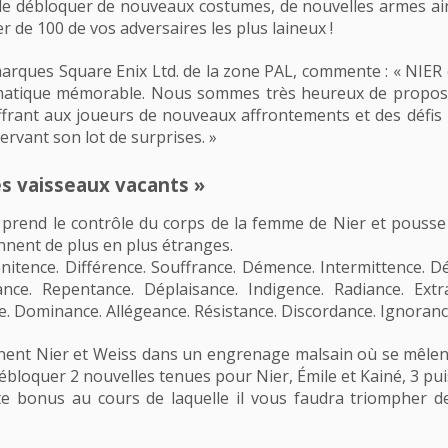
de débloquer de nouveaux costumes, de nouvelles armes ain
r de 100 de vos adversaires les plus laineux !
marques Square Enix Ltd. de la zone PAL, commente : « NIER 
ramatique mémorable. Nous sommes très heureux de propose
frant aux joueurs de nouveaux affrontements et des défis i
ervant son lot de surprises. »
s vaisseaux vacants »
rend le contrôle du corps de la femme de Nier et pousse s
nnent de plus en plus étranges.
nitence. Différence. Souffrance. Démence. Intermittence. D
ance. Repentance. Déplaisance. Indigence. Radiance. Extr
e. Dominance. Allégeance. Résistance. Discordance. Ignoranc
nent Nier et Weiss dans un engrenage malsain où se mêlen
 débloquer 2 nouvelles tenues pour Nier, Émile et Kainé, 3 
e bonus au cours de laquelle il vous faudra triompher de