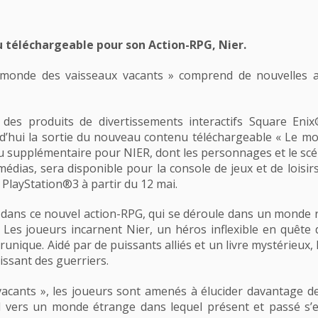
 téléchargeable pour son Action-RPG, Nier.
 monde des vaisseaux vacants » comprend de nouvelles a
ur des produits de divertissements interactifs Square En
rd’hui la sortie du nouveau contenu téléchargeable « Le m
 supplémentaire pour NIER, dont les personnages et le scé
dias, sera disponible pour la console de jeux et de loisir
f PlayStation®3 à partir du 12 mai.
ans ce nouvel action-RPG, qui se déroule dans un monde r
Les joueurs incarnent Nier, un héros inflexible en quête d
 runique. Aidé par de puissants alliés et un livre mystérieux
issant des guerriers.
cants », les joueurs sont amenés à élucider davantage de
il vers un monde étrange dans lequel présent et passé s’