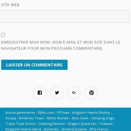
SITE WEB
ENREGISTRER MON NOM, MON E-MAIL ET MON SITE DANS LE
NAVIGATEUR POUR MON PROCHAIN COMMENTAIRE.
Autres partenaires
DJKix.com
FFPowa
Kingdom Hearts Destiny
Koopa
Nintendo Town
Notre Monde – Actu Geek
Sleeping Dogs
Triple Triad Online
Clubbing Fashion
Dragon Quest Fan
Finaland
Kingdom Hearts Island
Nintendo
NintenDomaine
RPG France