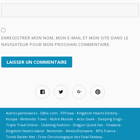
ENREGISTRER MON NOM, MON E-MAIL ET MON SITE DANS LE
NAVIGATEUR POUR MON PROCHAIN COMMENTAIRE.
Autres partenaires
DJKix.com
FFPowa
Kingdom Hearts Destiny
Koopa
Nintendo Town
Notre Monde – Actu Geek
Sleeping Dogs
Triple Triad Online
Clubbing Fashion
Dragon Quest Fan
Finaland
Kingdom Hearts Island
Nintendo
NintenDomaine
RPG France
Tomb Raider Net
Frise Chronologique des Final Fantasy