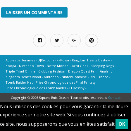
Autres partenaires
DJKix.com
FFPowa
Kingdom Hearts Destiny
Koopa
Nintendo Town
Notre Monde – Actu Geek
Sleeping Dogs
Triple Triad Online
Clubbing Fashion
Dragon Quest Fan
Finaland
Kingdom Hearts Island
Nintendo
NintenDomaine
RPG France
Tomb Raider Net
Frise Chronologique des Final Fantasy
Frise Chronologique des Tomb Raider
FFDestiny
Copyright © 2026 Square Enix Ocean. Tous droits réservés. //
Contact
Nous utilisons des cookies pour vous garantir la meilleure
expérience sur notre site web. Si vous continuez à utiliser
ce site, nous supposerons que vous en êtes satisfait.
OK