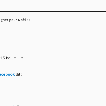
agner pour Noël ! »
H1.5 hd… *___*
Facebook
dit :