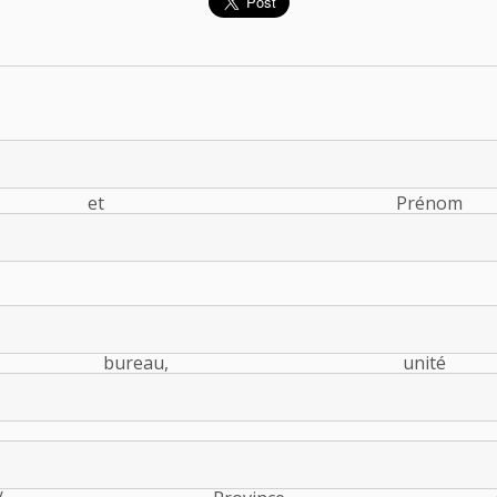
ma
 et Pr
resse 
nt, bureau, unité (