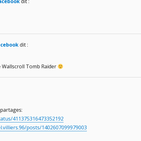
Facebook
dit :
acebook
dit :
le Wallscroll Tomb Raider
 partages:
status/411375316473352192
.villiers.96/posts/1402607099979003