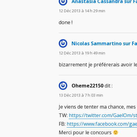
Anastasia Cassandra sur 
12 Déc 2013 à 14 h 29 min
done !
Nicolas Sammartino sur F
12 Déc 2013 à 19 h 49 min
bizarrement je préférerais avoir 
Oheme22150
dit :
13 Déc 2013 à 7 h 03 min
Je viens de tenter ma chance, mes
TW:
https://twitter.com/GaelOm/
FB:
https://www.facebook.com/gael
Merci pour le concours