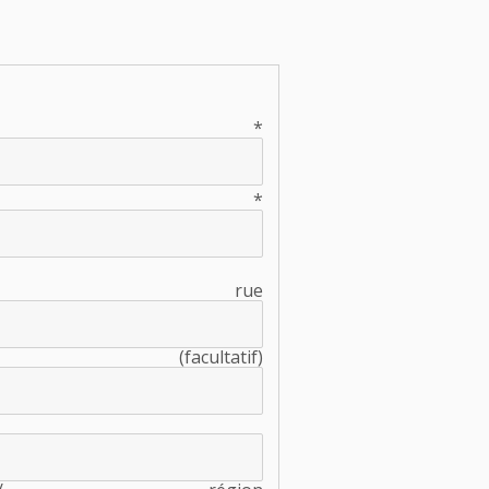
il
*
énom
*
rue
facultatif)