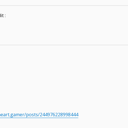
it :
heart.gamer/posts/244976228998444