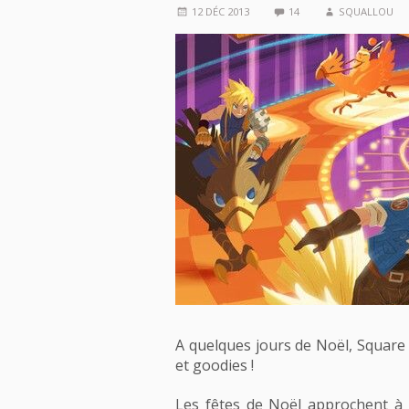
12 DÉC 2013
14
SQUALLOU
A quelques jours de Noël, Square
et goodies !
Les fêtes de Noël approchent à g