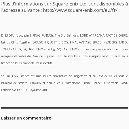
Plus d’informations sur Square Enix Ltd. sont disponibles à
l’adresse suivante : http://www.square-enix.com/eu/fr/
DISSIDIA, [duodecim], FINAL FANTASY, The 3rd Birthday, LORD of ARCANA, TACTICS OGRE:
Let Us Cling Together, DRAGON QUEST, EIDOS, FINAL FANTASY, SPACE INVADERS, TAITO,
TOMB RAIDER, SQUARE ENIX et le logo SQUARE ENIX sont des marques de fabrique ou des
marques déposées du Groupe Square Enix. Toutes les autres marques sont utilisées sous
licence de leurs propriétaires respectifs.
Square Enix Limited est une société enregistrée en Angleterre et au Pays de Galles sous le
numéro de société 1804186 et domiciliée à Wimbledon Bridge House, 1 Hartfield Road,
London SW19 3RU, Royaume-Uni.
Laisser un commentaire