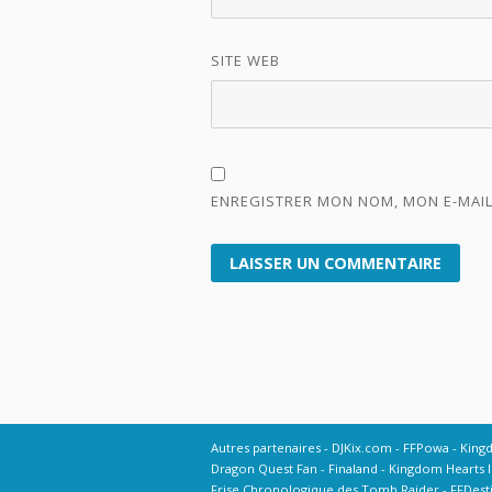
SITE WEB
ENREGISTRER MON NOM, MON E-MAIL
Autres partenaires
DJKix.com
FFPowa
King
Dragon Quest Fan
Finaland
Kingdom Hearts I
Frise Chronologique des Tomb Raider
FFDest