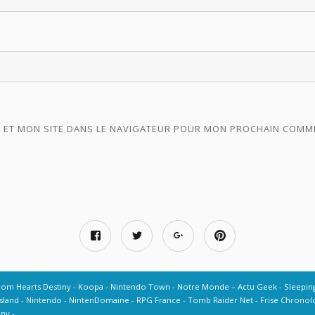
 ET MON SITE DANS LE NAVIGATEUR POUR MON PROCHAIN COMM
dom Hearts Destiny
Koopa
Nintendo Town
Notre Monde – Actu Geek
Sleepin
sland
Nintendo
NintenDomaine
RPG France
Tomb Raider Net
Frise Chronolo
iny