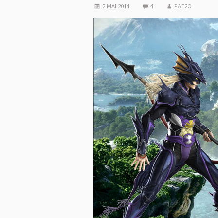
2 MAI 2014
4
PAC2O