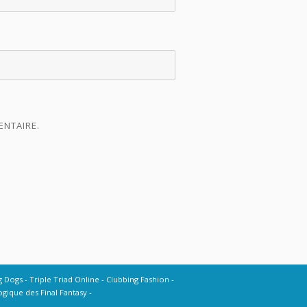
ENTAIRE.
g Dogs
Triple Triad Online
Clubbing Fashion
gique des Final Fantasy