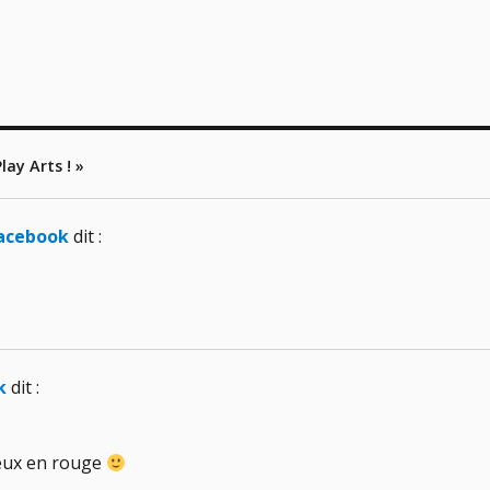
lay Arts ! »
Facebook
dit :
k
dit :
ieux en rouge