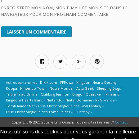
ENREGISTRER MON NOM, MON E-MAIL ET MON SITE DANS LE
NAVIGATEUR POUR MON PROCHAIN COMMENTAIRE.
Autres partenaires
DJKix.com
FFPowa
Kingdom Hearts Destiny
Koopa
Nintendo Town
Notre Monde – Actu Geek
Sleeping Dogs
Triple Triad Online
Clubbing Fashion
Dragon Quest Fan
Finaland
Kingdom Hearts Island
Nintendo
NintenDomaine
RPG France
Tomb Raider Net
Frise Chronologique des Final Fantasy
Frise Chronologique des Tomb Raider
FFDestiny
Copyright © 2026 Square Enix Ocean. Tous droits réservés. //
Contact
Nous utilisons des cookies pour vous garantir la meilleure