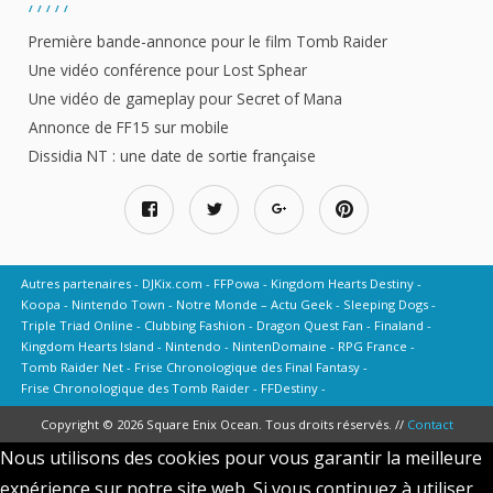
Première bande-annonce pour le film Tomb Raider
Une vidéo conférence pour Lost Sphear
Une vidéo de gameplay pour Secret of Mana
Annonce de FF15 sur mobile
Dissidia NT : une date de sortie française
Autres partenaires
DJKix.com
FFPowa
Kingdom Hearts Destiny
Koopa
Nintendo Town
Notre Monde – Actu Geek
Sleeping Dogs
Triple Triad Online
Clubbing Fashion
Dragon Quest Fan
Finaland
Kingdom Hearts Island
Nintendo
NintenDomaine
RPG France
Tomb Raider Net
Frise Chronologique des Final Fantasy
Frise Chronologique des Tomb Raider
FFDestiny
Copyright © 2026 Square Enix Ocean. Tous droits réservés. //
Contact
Nous utilisons des cookies pour vous garantir la meilleure
expérience sur notre site web. Si vous continuez à utiliser