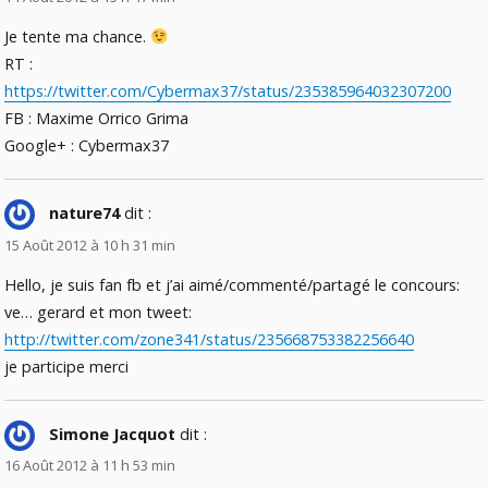
Je tente ma chance.
RT :
https://twitter.com/Cybermax37/status/235385964032307200
FB : Maxime Orrico Grima
Google+ : Cybermax37
nature74
dit :
15 Août 2012 à 10 h 31 min
Hello, je suis fan fb et j’ai aimé/commenté/partagé le concours:
ve… gerard et mon tweet:
http://twitter.com/zone341/status/235668753382256640
je participe merci
Simone Jacquot
dit :
16 Août 2012 à 11 h 53 min