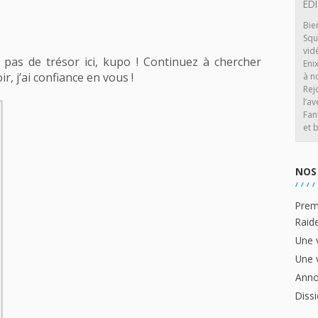
ED
Bie
Squ
vid
 pas de trésor ici, kupo ! Continuez à chercher
Eni
ir, j’ai confiance en vous !
à n
Rej
l’av
Fan
et b
NOS 
Prem
Raid
Une 
Une 
Anno
Dissi