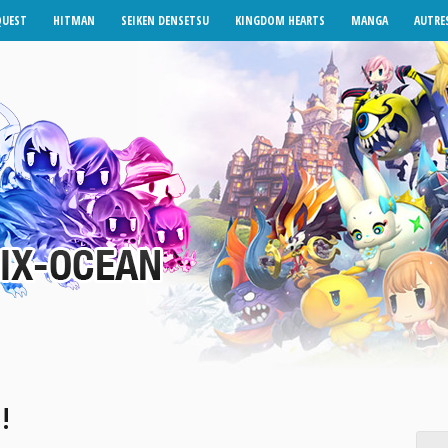
QUEST
HITMAN
SEIKEN DENSETSU
KINGDOM HEARTS
MANGA
AUTRES
!