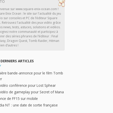
ITO
nvenue sur www.square-enix-ocean.com !
are Enix Ocean : le site sur l'actualité du jeu
éo sur consoles et PC de l’éditeur Square
x. Retrouvez l'actualité des jeux vidéo grâce
os news, tests, astuces, solutions et vidéos.
oignez notre communauté et participez à
enir des séries phrares de l’éditeur : Final
tasy, Dragon Quest, Tomb Raider, Hitman
ien d’autres !
DERNIERS ARTICLES
ière bande-annonce pour le film Tomb
er
vidéo conférence pour Lost Sphear
vidéo de gameplay pour Secret of Mana
nce de FF15 sur mobile
dia NT : une date de sortie française