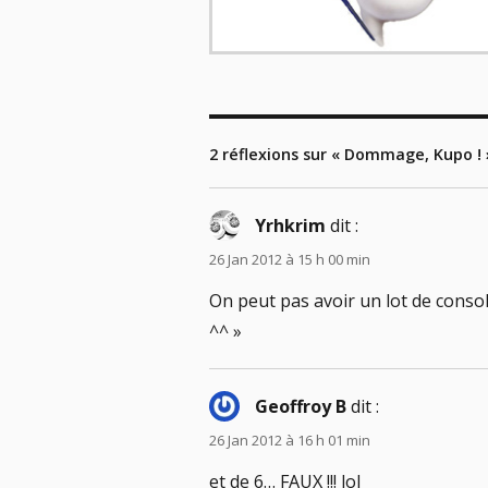
2 réflexions sur « Dommage, Kupo ! 
Yrhkrim
dit :
26 Jan 2012 à 15 h 00 min
On peut pas avoir un lot de conso
^^ »
Geoffroy B
dit :
26 Jan 2012 à 16 h 01 min
et de 6… FAUX !!! lol