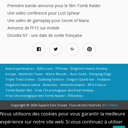
Première bande-annonce pour le film Tomb Raider
Une vidéo conférence pour Lost Sphear
Une vidéo de gameplay pour Secret of Mana
Annonce de FF15 sur mobile
Dissidia NT : une date de sortie française
Autres partenaires
DJKix.com
FFPowa
Kingdom Hearts Destiny
Koopa
Nintendo Town
Notre Monde – Actu Geek
Sleeping Dogs
Triple Triad Online
Clubbing Fashion
Dragon Quest Fan
Finaland
Kingdom Hearts Island
Nintendo
NintenDomaine
RPG France
Tomb Raider Net
Frise Chronologique des Final Fantasy
Frise Chronologique des Tomb Raider
FFDestiny
Copyright © 2026 Square Enix Ocean. Tous droits réservés. //
Contact
Nous utilisons des cookies pour vous garantir la meilleure
expérience sur notre site web. Si vous continuez à utiliser