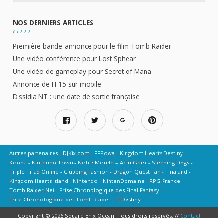
NOS DERNIERS ARTICLES
Première bande-annonce pour le film Tomb Raider
Une vidéo conférence pour Lost Sphear
Une vidéo de gameplay pour Secret of Mana
Annonce de FF15 sur mobile
Dissidia NT : une date de sortie française
Autres partenaires
DJKix.com
FFPowa
Kingdom Hearts Destiny
Koopa
Nintendo Town
Notre Monde – Actu Geek
Sleeping Dogs
Triple Triad Online
Clubbing Fashion
Dragon Quest Fan
Finaland
Kingdom Hearts Island
Nintendo
NintenDomaine
RPG France
Tomb Raider Net
Frise Chronologique des Final Fantasy
Frise Chronologique des Tomb Raider
FFDestiny
Copyright © 2026 Square Enix Ocean. Tous droits réservés. //
Contact