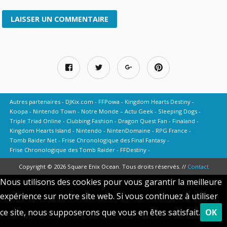
Autres partenaires
DJKix.com
FFPowa
Kingdom Hearts Destiny
Koopa
Nintendo Town
Notre Monde – Actu Geek
Sleeping Dogs
Triple Triad Online
Clubbing Fashion
Dragon Quest Fan
Finaland
Kingdom Hearts Island
Nintendo
NintenDomaine
RPG France
Tomb Raider Net
Frise Chronologique des Final Fantasy
Frise Chronologique des Tomb Raider
FFDestiny
Copyright © 2026 Square Enix Ocean. Tous droits réservés. //
Contact
Nous utilisons des cookies pour vous garantir la meilleure
expérience sur notre site web. Si vous continuez à utiliser
ce site, nous supposerons que vous en êtes satisfait.
OK