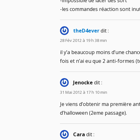
-impossible de lacer des sort
-les commandes réaction sont inuti
theD4ever
dit :
28 Fév 2012 à 19 h 38 min
il y’a beaucoup moins d’une chance s
fois et n’ai eu que 2 anti-formes (
Jenocke
dit :
31 Mai 2012 à 17 h 10 min
Je viens d’obtenir ma première anti
d’halloween (2eme passage).
Cara
dit :