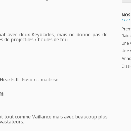
r
NOS 
Prem
 bat avec deux Keyblades, mais ne donne pas de
Raid
s de projectiles / boules de feu.
Une 
Une 
Anno
Dissi
em
 bat tout comme Vaillance mais avec beaucoup plus
vastateurs.