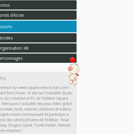
Bonus
onds d’écran
usions
Mondes
rganisation XIII
ersonnages
ITO
nvenue sur www.square-enix-ocean.com !
are Enix Ocean : le site sur l'actualité du jeu
éo sur consoles et PC de l’éditeur Square
x. Retrouvez l'actualité des jeux vidéo grâce
os news, tests, astuces, solutions et vidéos.
oignez notre communauté et participez à
enir des séries phrares de l’éditeur : Final
tasy, Dragon Quest, Tomb Raider, Hitman
ien d’autres !