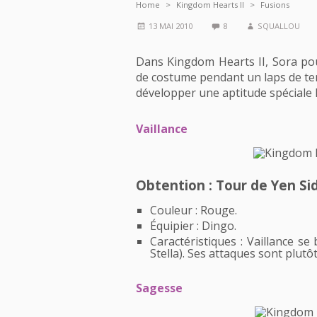
Home
Kingdom Hearts II
Fusions
13 MAI 2010
8
SQUALLOU
Dans Kingdom Hearts II, Sora pou
de costume pendant un laps de t
développer une aptitude spéciale l
Vaillance
Obtention : Tour de Yen Si
Couleur : Rouge.
Équipier : Dingo.
Caractéristiques : Vaillance s
Stella). Ses attaques sont plutô
Sagesse