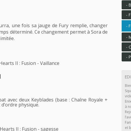
F
rra, une fois sa jauge de Fury remplie, changer
F
emps déterminé. Ce changement permet à Sora de
imitée.
O
P
d
ED
Bie
Squ
vid
e bat avec deux Keyblades (base : Chaîne Royale +
Eni
t d’ordre physique.
à n
Rej
l’av
Fan
et b