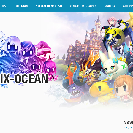
QUEST
HITMAN
SEIKEN DENSETSU
KINGDOM HEARTS
MANGA
AUTRES
NAV