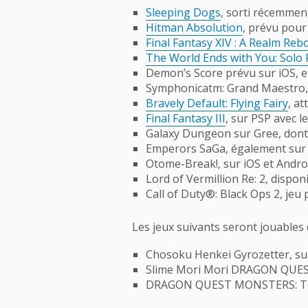
Sleeping Dogs
, sorti récemmen
Hitman Absolution
, prévu pour
Final Fantasy XIV : A Realm Reb
The World Ends with You: Solo
Demon’s Score prévu sur iOS, e
Symphonicatm: Grand Maestro, 
Bravely Default: Flying Fairy
, a
Final Fantasy III
, sur PSP avec 
Galaxy Dungeon sur Gree, dont l
Emperors SaGa, également sur 
Otome-Break!, sur iOS et Androi
Lord of Vermillion Re: 2, dispon
Call of Duty®: Black Ops 2, jeu 
Les jeux suivants seront jouables d
Chosoku Henkei Gyrozetter, su
Slime Mori Mori DRAGON QUEST 
DRAGON QUEST MONSTERS: Terry