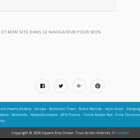
 ET MON SITE DANS LE NAVIGATEUR POUR MON
dom Hearts Destiny
Koopa
Nintendo Town
Notre Monde – Actu Geek
Sleepin
sland
Nintendo
NintenDomaine
RPG France
Tomb Raider Net
Frise Chronolo
iny
Copyright © 2026 Square Enix Ocean. Tous droits réservés. //
Contact