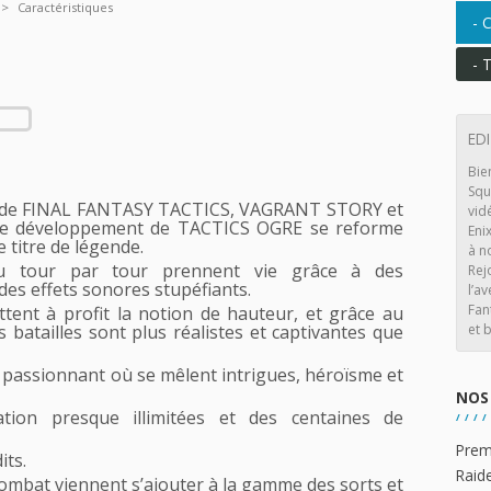
Caractéristiques
C
T
ED
Bie
Squ
rs de FINAL FANTASY TACTICS, VAGRANT STORY et
vid
 de développement de TACTICS OGRE se reforme
Eni
e titre de légende.
à n
 au tour par tour prennent vie grâce à des
Rej
des effets sonores stupéfiants.
l’av
Fan
tent à profit la notion de hauteur, et grâce au
et b
batailles sont plus réalistes et captivantes que
o passionnant où se mêlent intrigues, héroïsme et
NOS 
tion presque illimitées et des centaines de
Prem
ts.
Raid
mbat viennent s’ajouter à la gamme des sorts et