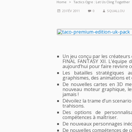
Home
Tactics Ogre : Let Us Cling Together
23 FÉV 2011
0
SQUALLOU
Un jeu conçu par les créateu
FINAL FANTASY XII. L’équipe
aujourd’hui pour faire revivre c
Les batailles stratégiques
graphismes, des animations et 
De nouvelles cartes en 3D met
nouveau moteur graphique, les 
jamais !
Dévoilez la trame d’un scenari
trahisons.
Des options de personnalisa
compétences à maîtriser.
De nouveaux personnages inédi
De nouvelles compétences de co