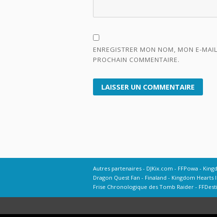
ENREGISTRER MON NOM, MON E-MAIL
PROCHAIN COMMENTAIRE.
Autres partenaires
DJKix.com
FFPowa
King
Dragon Quest Fan
Finaland
Kingdom Hearts I
Frise Chronologique des Tomb Raider
FFDest