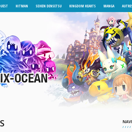
QUEST
HITMAN
SEIKEN DENSETSU
KINGDOM HEARTS
MANGA
AUTRES
S
NAV