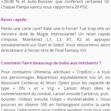
+20/40 % et Auto-Booster que confèrent certaines GF.
Chaque Pampa vaincu vous rapportera 20 PDC.
Reset rapide :
Perdu une carte rare? Raté une G-Force? Tué trop vite un
monstre doté de Magie intéressante? Un reset rapide
s’impose. Maintenez L1, L2, R1, R2 et appuyez
simultanément sur Start et Select. Vous retournerez alors
directement à l’écran titre de Final Fantasy VIII.
Comment faire beaucoup de bobo aux méchants ?
Pour combattre Ultimecia, attribuez « TriplEco » à tous
vos personnages. Répartissez équitablement vos GF, en
dissociant Cerberus et Ahuri. Optez pour les capacité de
type « Dfs » et « Vrg ». Lancez Ahuri dèes le
commencement du combat. Lancer ensuite Cerberus, puis
booster. Utilisez ensuite l’objet « invulnérabilité ». Vous
pourrez en obtenir 100 en l’échangeant contre la carte
Laguna. Cette potion vous confère pendant trois tour une