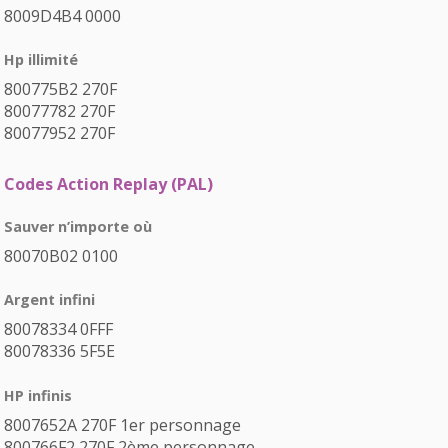
8009D4B4 0000
Hp illimité
800775B2 270F
80077782 270F
80077952 270F
Codes Action Replay (PAL)
Sauver n’importe où
80070B02 0100
Argent infini
80078334 0FFF
80078336 5F5E
HP infinis
8007652A 270F 1er personnage
800766F2 270F 2ème personnage