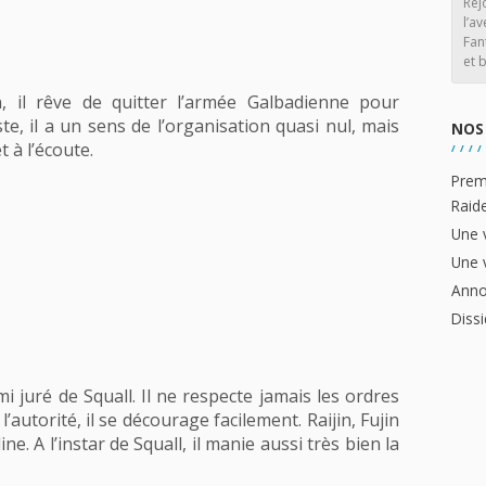
Rej
l’av
Fan
et b
, il rêve de quitter l’armée Galbadienne pour
e, il a un sens de l’organisation quasi nul, mais
NOS 
 à l’écoute.
Prem
Raid
Une 
Une 
Anno
Dissi
mi juré de Squall. Il ne respecte jamais les ordres
’autorité, il se décourage facilement. Raijin, Fujin
ine. A l’instar de Squall, il manie aussi très bien la