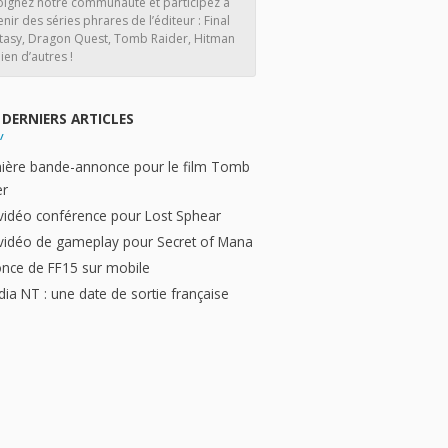
oignez notre communauté et participez à
enir des séries phrares de l’éditeur : Final
tasy, Dragon Quest, Tomb Raider, Hitman
ien d’autres !
DERNIERS ARTICLES
ière bande-annonce pour le film Tomb
er
vidéo conférence pour Lost Sphear
vidéo de gameplay pour Secret of Mana
nce de FF15 sur mobile
dia NT : une date de sortie française