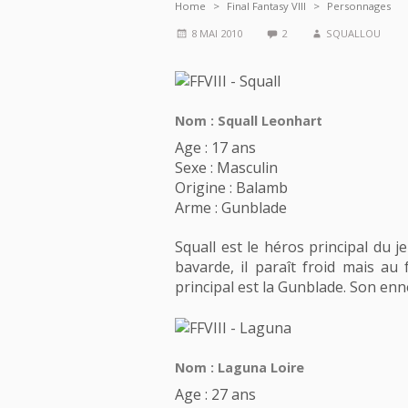
Home
Final Fantasy VIII
Personnages
8 MAI 2010
2
SQUALLOU
Nom : Squall Leonhart
Age : 17 ans
Sexe : Masculin
Origine : Balamb
Arme : Gunblade
Squall est le héros principal du j
bavarde, il paraît froid mais a
principal est la Gunblade. Son enn
Nom : Laguna Loire
Age : 27 ans