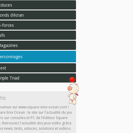
stuces
onds d’écran
-forces
ifs
agazines
ersonnages
est
riple Triad
ITO
nvenue sur www.square-enix-ocean.com !
are Enix Ocean : le site sur l'actualité du jeu
éo sur consoles et PC de l’éditeur Square
x. Retrouvez l'actualité des jeux vidéo grâce
os news, tests, astuces, solutions et vidéos.