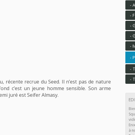
A
F
G
G
M
P
T
T
eu, récente recrue du Seed. Il n’est pas de nature
u fond c’est un jeune homme sensible. Son arme
emi juré est Seifer Almasy.
ED
Bie
Squ
vid
Eni
à n