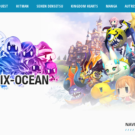
QUEST
HITMAN
SEIKEN DENSETSU
KINGDOM HEARTS
MANGA
AUTRES
NAV